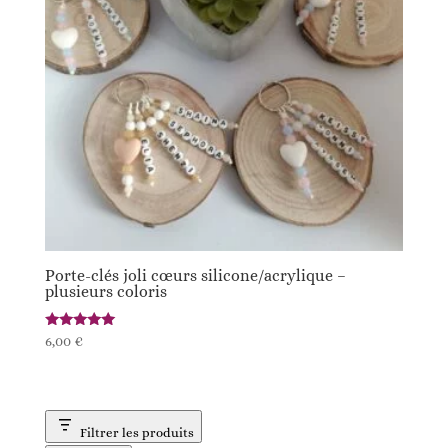
Porte-clés joli cœurs silicone/acrylique –
plusieurs coloris
Note
6,00
€
5.00
sur 5
Filtrer les produits