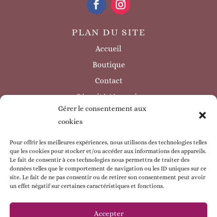
PLAN DU SITE
Accueil
Boutique
Contact
Sécurité / à savoir
Gérer le consentement aux
INFORMATIONS LÉGALES
cookies
Mentions légales
Politique de confidentialité
Pour offrir les meilleures expériences, nous utilisons des technologies telles
que les cookies pour stocker et/ou accéder aux informations des appareils.
Politique de cookie
Le fait de consentir à ces technologies nous permettra de traiter des
données telles que le comportement de navigation ou les ID uniques sur ce
CGV
site. Le fait de ne pas consentir ou de retirer son consentement peut avoir
un effet négatif sur certaines caractéristiques et fonctions.
ESPACE CLIENT
Mon compte
Accepter