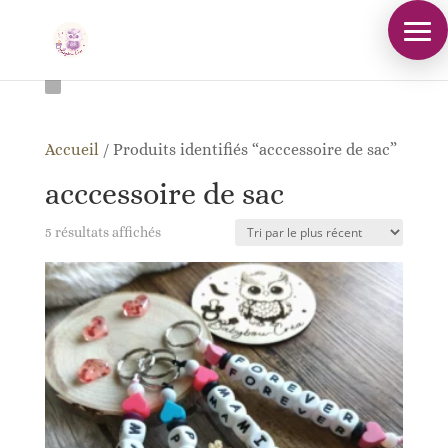
Accueil
/
Produits identifiés “acccessoire de sac”
acccessoire de sac
Trié
5 résultats affichés
du
plus
récent
au
plus
ancien