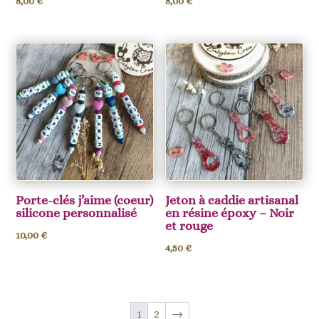
8,00
€
8,00
€
Porte-clés j’aime (coeur)
Jeton à caddie artisanal
silicone personnalisé
en résine époxy – Noir
et rouge
10,00
€
4,50
€
1
2
→