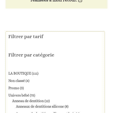
réalisées à mon retour. 🦉
Filtrer par tarif
Filtrer par catégorie
111
LA BOUTIQUE
111
produits
4
Non classé
4
produits
3
Promo
3
produits
75
Univers bébé
75
produits
12
Anneau de dentition
12
produits
8
Anneaux de dentitions silicone
8
produits