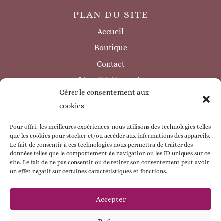
PLAN DU SITE
Accueil
Boutique
Contact
Sécurité / à savoir
Gérer le consentement aux
INFORMATIONS LÉGALES
cookies
Mentions légales
Politique de confidentialité
Pour offrir les meilleures expériences, nous utilisons des technologies telles
que les cookies pour stocker et/ou accéder aux informations des appareils.
Politique de cookie
Le fait de consentir à ces technologies nous permettra de traiter des
données telles que le comportement de navigation ou les ID uniques sur ce
CGV
site. Le fait de ne pas consentir ou de retirer son consentement peut avoir
un effet négatif sur certaines caractéristiques et fonctions.
ESPACE CLIENT
Mon compte
Accepter
Mes commandes