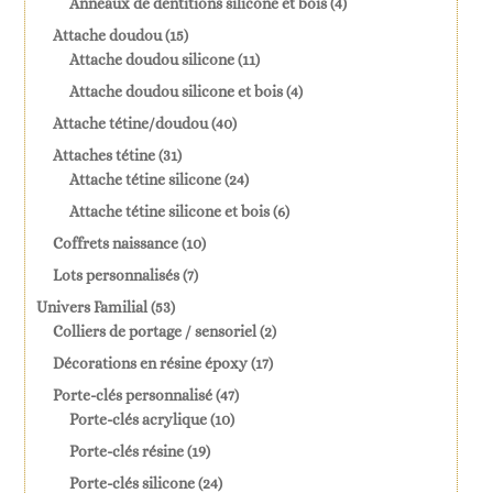
4
Anneaux de dentitions silicone et bois
4
produits
15
Attache doudou
15
produits
11
Attache doudou silicone
11
produits
4
Attache doudou silicone et bois
4
produits
40
Attache tétine/doudou
40
produits
31
Attaches tétine
31
produits
24
Attache tétine silicone
24
produits
6
Attache tétine silicone et bois
6
produits
10
Coffrets naissance
10
produits
7
Lots personnalisés
7
produits
53
Univers Familial
53
produits
2
Colliers de portage / sensoriel
2
produits
17
Décorations en résine époxy
17
produits
47
Porte-clés personnalisé
47
10
produits
Porte-clés acrylique
10
produits
19
Porte-clés résine
19
produits
24
Porte-clés silicone
24