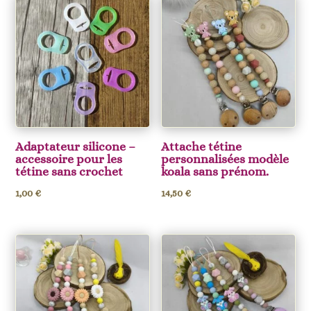
Adaptateur silicone –
Attache tétine
accessoire pour les
personnalisées modèle
tétine sans crochet
koala sans prénom.
1,00
€
14,50
€