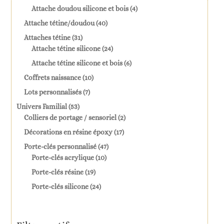
produits
4
Attache doudou silicone et bois
4
produits
40
Attache tétine/doudou
40
produits
31
Attaches tétine
31
produits
24
Attache tétine silicone
24
produits
6
Attache tétine silicone et bois
6
produits
10
Coffrets naissance
10
produits
7
Lots personnalisés
7
produits
53
Univers Familial
53
produits
2
Colliers de portage / sensoriel
2
produits
17
Décorations en résine époxy
17
produits
47
Porte-clés personnalisé
47
10
produits
Porte-clés acrylique
10
produits
19
Porte-clés résine
19
produits
24
Porte-clés silicone
24
produits