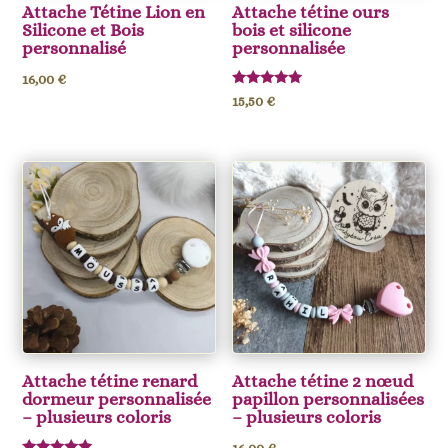
Attache Tétine Lion en
Attache tétine ours
Silicone et Bois
bois et silicone
personnalisé
personnalisée
16,00
€
Note
15,50
€
5.00
sur 5
Attache tétine renard
Attache tétine 2 nœud
dormeur personnalisée
papillon personnalisées
– plusieurs coloris
– plusieurs coloris