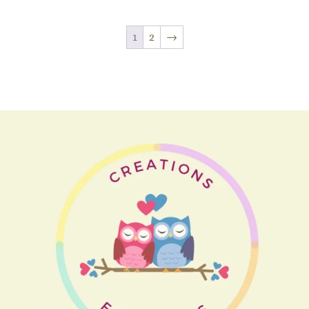
1
2
→