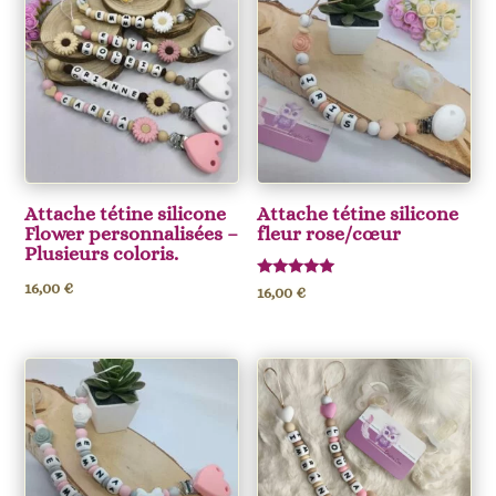
Attache tétine silicone
Attache tétine silicone
Flower personnalisées –
fleur rose/cœur
Plusieurs coloris.
16,00
€
Note
16,00
€
5.00
sur 5