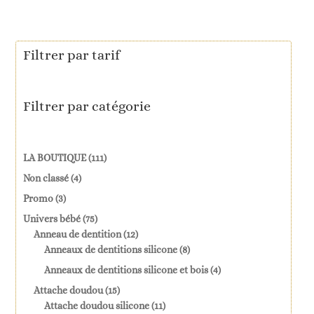
Filtrer par tarif
Filtrer par catégorie
111
LA BOUTIQUE
111
produits
4
Non classé
4
produits
3
Promo
3
produits
75
Univers bébé
75
produits
12
Anneau de dentition
12
produits
8
Anneaux de dentitions silicone
8
produits
4
Anneaux de dentitions silicone et bois
4
produits
15
Attache doudou
15
produits
11
Attache doudou silicone
11