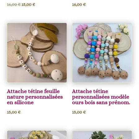
Le
Le
16,00
€
15,00
€
16,00
€
prix
prix
initial
actuel
était :
est :
16,00 €.
15,00 €.
Attache tétine feuille
Attache tétine
nature personnalisées
personnalisées modèle
en silicone
ours bois sans prénom.
15,00
€
15,00
€