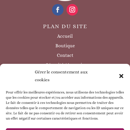
PLAN DU SITE
Accueil
Boutique
Contact
Sécurité / à savoir
Gérer le consentement aux
INFORMATIONS LÉGALES
cookies
Mentions légales
Politique de confidentialité
Pour offrir les meilleures expériences, nous utilisons des technologies telles
que les cookies pour stocker et/ou accéder aux informations des appareils.
Politique de cookie
Le fait de consentir à ces technologies nous permettra de traiter des
données telles que le comportement de navigation ou les ID uniques sur ce
CGV
site. Le fait de ne pas consentir ou de retirer son consentement peut avoir
un effet négatif sur certaines caractéristiques et fonctions.
ESPACE CLIENT