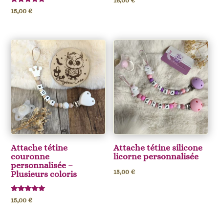
16,00
€
Note
15,00
€
5.00
sur 5
Attache tétine
Attache tétine silicone
couronne
licorne personnalisée
personnalisée –
15,00
€
Plusieurs coloris
Note
15,00
€
5.00
sur 5