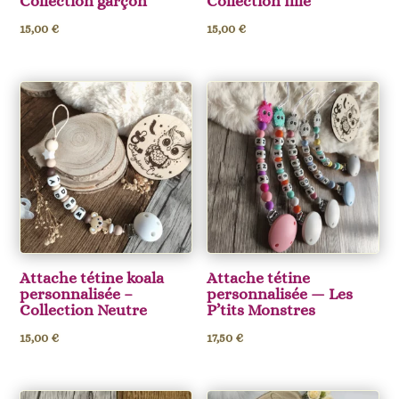
Collection garçon
Collection fille
15,00
€
15,00
€
Attache tétine koala
Attache tétine
personnalisée –
personnalisée — Les
Collection Neutre
P’tits Monstres
15,00
€
17,50
€