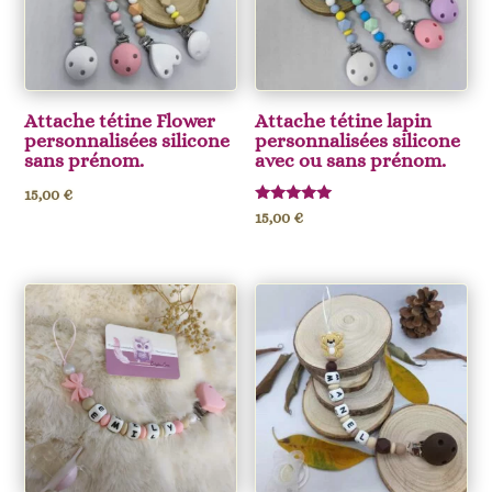
Attache tétine Flower
Attache tétine lapin
personnalisées silicone
personnalisées silicone
sans prénom.
avec ou sans prénom.
15,00
€
Note
15,00
€
5.00
sur 5