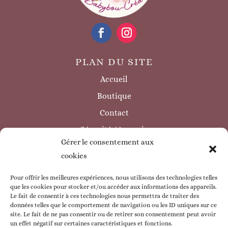
PLAN DU SITE
Accueil
Boutique
Contact
Sécurité / à savoir
Gérer le consentement aux
INFORMATIONS LÉGALES
cookies
Mentions légales
Politique de confidentialité
Pour offrir les meilleures expériences, nous utilisons des technologies telles
que les cookies pour stocker et/ou accéder aux informations des appareils.
Politique de cookie
Le fait de consentir à ces technologies nous permettra de traiter des
données telles que le comportement de navigation ou les ID uniques sur ce
CGV
site. Le fait de ne pas consentir ou de retirer son consentement peut avoir
un effet négatif sur certaines caractéristiques et fonctions.
ESPACE CLIENT