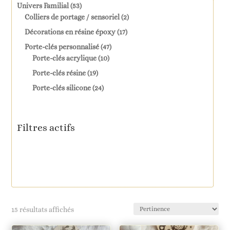
produits
53
Univers Familial
53
produits
2
Colliers de portage / sensoriel
2
produits
17
Décorations en résine époxy
17
produits
47
Porte-clés personnalisé
47
10
produits
Porte-clés acrylique
10
produits
19
Porte-clés résine
19
produits
24
Porte-clés silicone
24
produits
Filtres actifs
15 résultats affichés