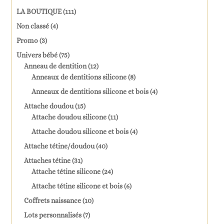
111
LA BOUTIQUE
111
produits
4
Non classé
4
produits
3
Promo
3
produits
75
Univers bébé
75
produits
12
Anneau de dentition
12
produits
8
Anneaux de dentitions silicone
8
produits
4
Anneaux de dentitions silicone et bois
4
produits
15
Attache doudou
15
produits
11
Attache doudou silicone
11
produits
4
Attache doudou silicone et bois
4
produits
40
Attache tétine/doudou
40
produits
31
Attaches tétine
31
produits
24
Attache tétine silicone
24
produits
6
Attache tétine silicone et bois
6
produits
10
Coffrets naissance
10
produits
7
Lots personnalisés
7