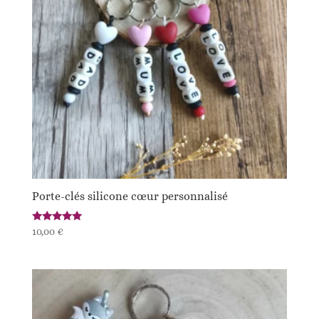
Porte-clés silicone cœur personnalisé
Note
10,00
€
5.00
sur 5