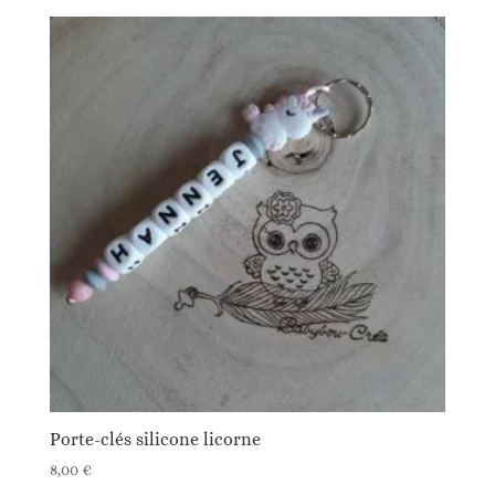
prix :
8,00 €
à
10,00 €
Porte-clés silicone licorne
8,00
€