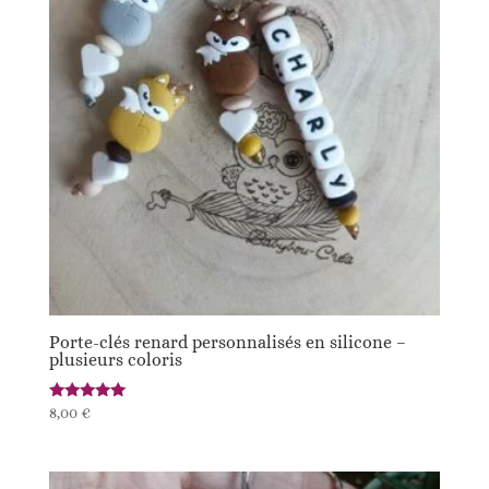
Porte-clés renard personnalisés en silicone –
plusieurs coloris
Note
8,00
€
5.00
sur 5