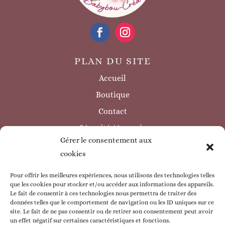
PLAN DU SITE
Accueil
Boutique
Contact
Sécurité / à savoir
Gérer le consentement aux
INFORMATIONS LÉGALES
cookies
Mentions légales
Politique de confidentialité
Pour offrir les meilleures expériences, nous utilisons des technologies telles
que les cookies pour stocker et/ou accéder aux informations des appareils.
Politique de cookie
Le fait de consentir à ces technologies nous permettra de traiter des
données telles que le comportement de navigation ou les ID uniques sur ce
CGV
site. Le fait de ne pas consentir ou de retirer son consentement peut avoir
un effet négatif sur certaines caractéristiques et fonctions.
ESPACE CLIENT