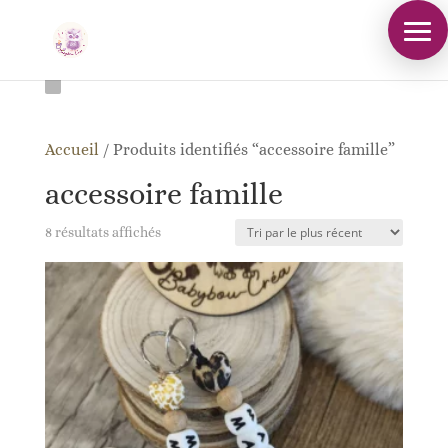
Accueil
/
Produits identifiés “accessoire famille”
accessoire famille
Trié
8 résultats affichés
du
plus
récent
au
plus
ancien