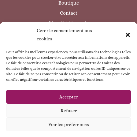
Boutique
Contact
Sécurité / à savoir
Gérer le consentement aux
INFORMATIONS LÉGALES
cookies
Mentions légales
Politique de confidentialité
Pour offrir les meilleures expériences, nous utilisons des technologies telles
que les cookies pour stocker et/ou accéder aux informations des appareils.
Politique de cookie
Le fait de consentir à ces technologies nous permettra de traiter des
données telles que le comportement de navigation ou les ID uniques sur ce
CGV
site. Le fait de ne pas consentir ou de retirer son consentement peut avoir
un effet négatif sur certaines caractéristiques et fonctions.
ESPACE CLIENT
Mon compte
Accepter
Mes commandes
Refuser
Mes coordonnées
Voir les préférences
Contactez - moi !
© Babybou-Créa