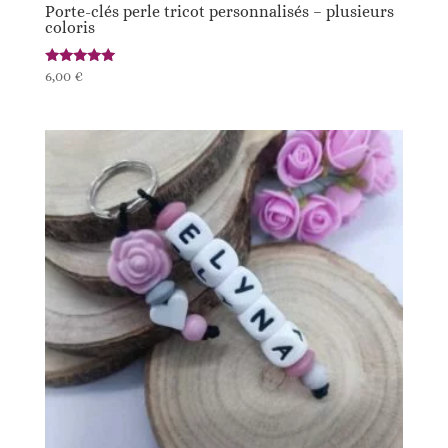
Porte-clés perle tricot personnalisés – plusieurs
coloris
Note
6,00
€
5.00
sur 5