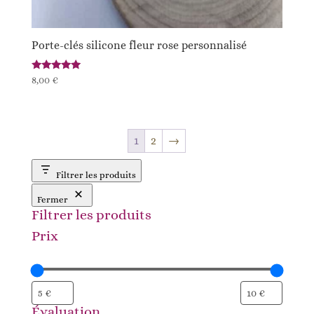
Porte-clés silicone fleur rose personnalisé
Note
8,00
€
5.00
sur 5
1
2
→
Filtrer les produits
Fermer
Filtrer les produits
Prix
Évaluation