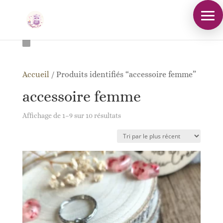
Accueil
/
Produits identifiés “accessoire femme”
accessoire femme
Trié
Affichage de 1–9 sur 10 résultats
du
plus
récent
au
plus
ancien