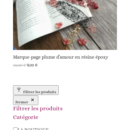
Marque-page plume d’amour en résine époxy
Le
Le
10,00
€
9,00
€
prix
prix
initial
actuel
était :
est :
10,00 €.
9,00 €.
Filtrer les produits
Fermer
Filtrer les produits
Catégorie
Catégorie
LA BOUTIQUE