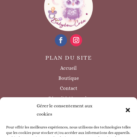
PLAN DU SITE
Accueil
Boutique
Contact
Sécurité / à savoir
Gérer le consentement aux
INFORMATIONS LÉGALES
cookies
Mentions légales
Politique de confidentialité
Pour offrir les meilleures expériences, nous utilisons des technologies telles
que les cookies pour stocker et/ou accéder aux informations des appareils.