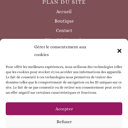
PLAN DU SITE
Accueil
Boutique
Contact
Sécurité / à savoir
Gérer le consentement aux
INFORMATIONS LÉGALES
cookies
Mentions légales
Politique de confidentialité
Pour offrir les meilleures expériences, nous utilisons des technologies telles
que les cookies pour stocker et/ou accéder aux informations des appareils.
Politique de cookie
Le fait de consentir à ces technologies nous permettra de traiter des
données telles que le comportement de navigation ou les ID uniques sur ce
CGV
site. Le fait de ne pas consentir ou de retirer son consentement peut avoir
un effet négatif sur certaines caractéristiques et fonctions.
ESPACE CLIENT
Mon compte
Accepter
Mes commandes
Refuser
Mes coordonnées