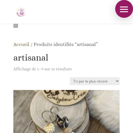
Accueil
/
Produits identifiés “artisanal”
artisanal
Trié
Affichage de 1–9 sur 16 résultats
du
plus
récent
au
plus
ancien