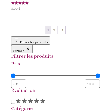
Note
8,00
€
5.00
sur 5
1
2
→
Filtrer les produits
Fermer
Filtrer les produits
Prix
Évaluation
Évaluation
Catégorie