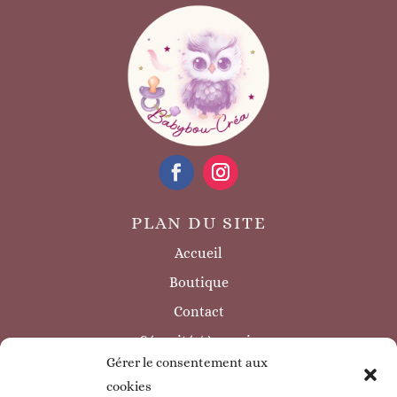
PLAN DU SITE
Accueil
Boutique
Contact
Sécurité / à savoir
Gérer le consentement aux
INFORMATIONS LÉGALES
cookies
Mentions légales