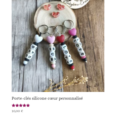
Porte-clés silicone cœur personnalisé
Note
10,00
€
5.00