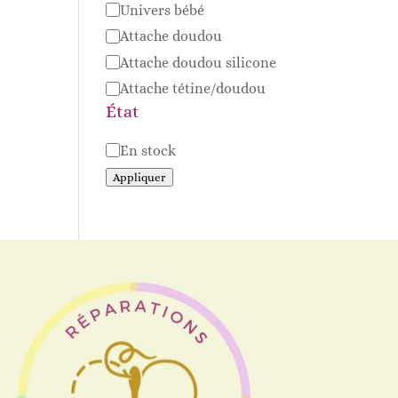
Univers bébé
Attache doudou
Attache doudou silicone
Attache tétine/doudou
État
Disponibilité
En stock
Appliquer