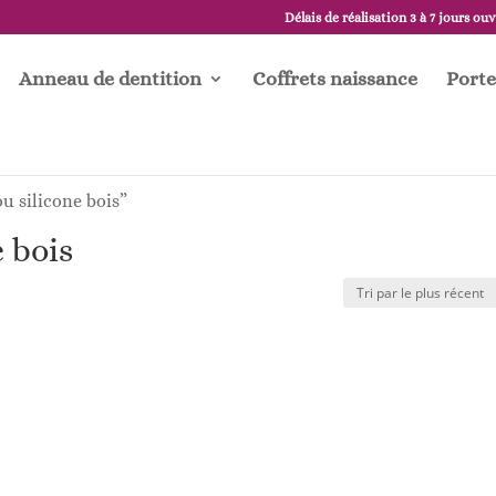
Délais de réalisation 3 à 7 jours ou
Anneau de dentition
Coffrets naissance
Porte
u silicone bois”
 bois