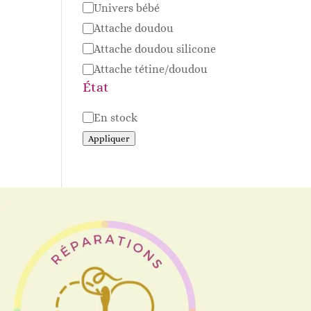
Univers bébé
Attache doudou
Attache doudou silicone
Attache tétine/doudou
État
Disponibilité
En stock
Appliquer