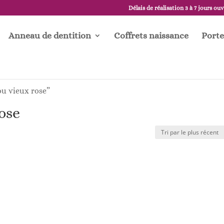
Délais de réalisation 3 à 7 jours ou
Anneau de dentition
Coffrets naissance
Porte
ou vieux rose”
ose