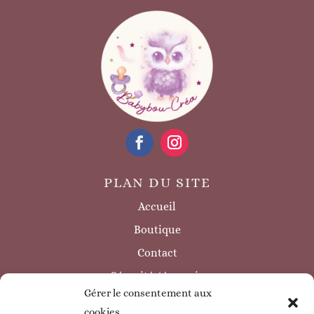
PLAN DU SITE
Accueil
Boutique
Contact
Sécurité / à savoir
Gérer le consentement aux
INFORMATIONS LÉGALES
cookies