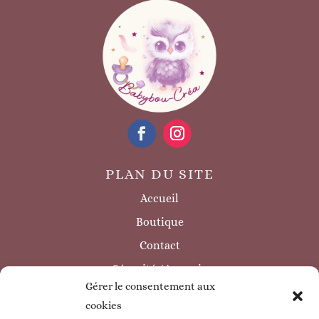
PLAN DU SITE
Accueil
Boutique
Contact
Sécurité / à savoir
Gérer le consentement aux
INFORMATIONS LÉGALES
cookies
Mentions légales