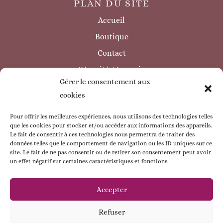
PLAN DU SITE
Accueil
Boutique
Contact
Sécurité / à savoir
Gérer le consentement aux
INFORMATIONS LÉGALES
cookies
Mentions légales
Politique de confidentialité
Pour offrir les meilleures expériences, nous utilisons des technologies telles
que les cookies pour stocker et/ou accéder aux informations des appareils.
Politique de cookie
Le fait de consentir à ces technologies nous permettra de traiter des
données telles que le comportement de navigation ou les ID uniques sur ce
CGV
site. Le fait de ne pas consentir ou de retirer son consentement peut avoir
un effet négatif sur certaines caractéristiques et fonctions.
ESPACE CLIENT
Mon compte
Accepter
Mes commandes
Refuser
Mes coordonnées