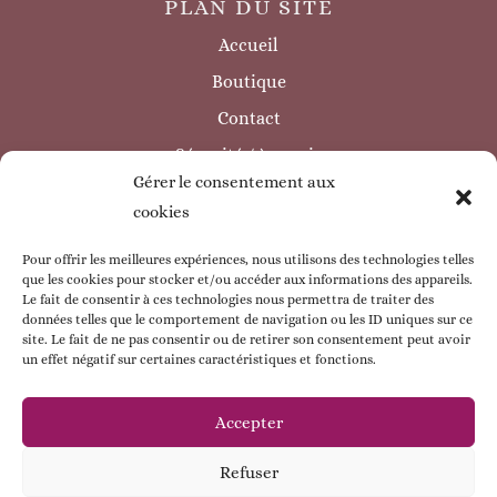
PLAN DU SITE
Accueil
Boutique
Contact
Sécurité / à savoir
Gérer le consentement aux
INFORMATIONS LÉGALES
cookies
Mentions légales
Politique de confidentialité
Pour offrir les meilleures expériences, nous utilisons des technologies telles
que les cookies pour stocker et/ou accéder aux informations des appareils.
Politique de cookie
Le fait de consentir à ces technologies nous permettra de traiter des
données telles que le comportement de navigation ou les ID uniques sur ce
CGV
site. Le fait de ne pas consentir ou de retirer son consentement peut avoir
un effet négatif sur certaines caractéristiques et fonctions.
ESPACE CLIENT
Mon compte
Accepter
Mes commandes
Refuser
Mes coordonnées