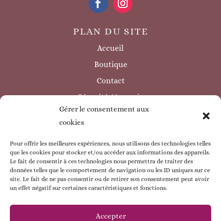
PLAN DU SITE
Accueil
Boutique
Contact
Sécurité / à savoir
Gérer le consentement aux
INFORMATIONS LÉGALES
cookies
Mentions légales
Politique de confidentialité
Pour offrir les meilleures expériences, nous utilisons des technologies telles
que les cookies pour stocker et/ou accéder aux informations des appareils.
Politique de cookie
Le fait de consentir à ces technologies nous permettra de traiter des
données telles que le comportement de navigation ou les ID uniques sur ce
CGV
site. Le fait de ne pas consentir ou de retirer son consentement peut avoir
un effet négatif sur certaines caractéristiques et fonctions.
ESPACE CLIENT
Mon compte
Accepter