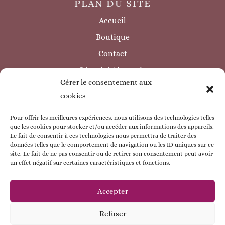
PLAN DU SITE
Accueil
Boutique
Contact
Sécurité / à savoir
Gérer le consentement aux
INFORMATIONS LÉGALES
cookies
Mentions légales
Politique de confidentialité
Pour offrir les meilleures expériences, nous utilisons des technologies telles
que les cookies pour stocker et/ou accéder aux informations des appareils.
Politique de cookie
Le fait de consentir à ces technologies nous permettra de traiter des
données telles que le comportement de navigation ou les ID uniques sur ce
CGV
site. Le fait de ne pas consentir ou de retirer son consentement peut avoir
un effet négatif sur certaines caractéristiques et fonctions.
ESPACE CLIENT
Mon compte
Accepter
Mes commandes
Refuser
Mes coordonnées