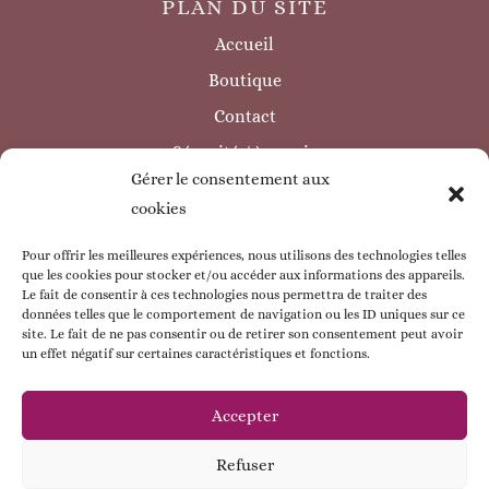
PLAN DU SITE
Accueil
Boutique
Contact
Sécurité / à savoir
Gérer le consentement aux
INFORMATIONS LÉGALES
cookies
Mentions légales
Politique de confidentialité
Pour offrir les meilleures expériences, nous utilisons des technologies telles
que les cookies pour stocker et/ou accéder aux informations des appareils.
Politique de cookie
Le fait de consentir à ces technologies nous permettra de traiter des
données telles que le comportement de navigation ou les ID uniques sur ce
CGV
site. Le fait de ne pas consentir ou de retirer son consentement peut avoir
un effet négatif sur certaines caractéristiques et fonctions.
ESPACE CLIENT
Mon compte
Accepter
Mes commandes
Refuser
Mes coordonnées