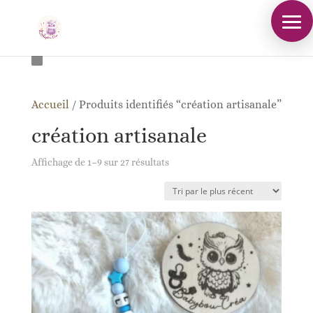
Accueil
/
Produits identifiés “création artisanale”
création artisanale
Trié
Affichage de 1–9 sur 27 résultats
du
plus
récent
au
plus
ancien