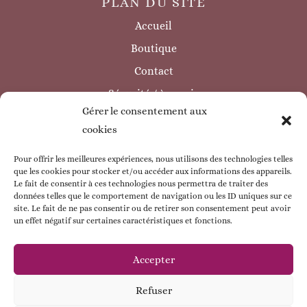
PLAN DU SITE
Accueil
Boutique
Contact
Sécurité / à savoir
Gérer le consentement aux
INFORMATIONS LÉGALES
cookies
Mentions légales
Politique de confidentialité
Pour offrir les meilleures expériences, nous utilisons des technologies telles
que les cookies pour stocker et/ou accéder aux informations des appareils.
Politique de cookie
Le fait de consentir à ces technologies nous permettra de traiter des
données telles que le comportement de navigation ou les ID uniques sur ce
CGV
site. Le fait de ne pas consentir ou de retirer son consentement peut avoir
un effet négatif sur certaines caractéristiques et fonctions.
ESPACE CLIENT
Mon compte
Accepter
Mes commandes
Refuser
Mes coordonnées