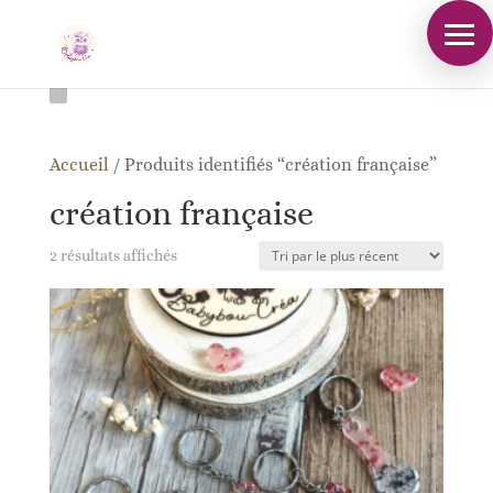
Accueil
/
Produits identifiés “création française”
création française
Trié
2 résultats affichés
du
plus
récent
au
plus
ancien