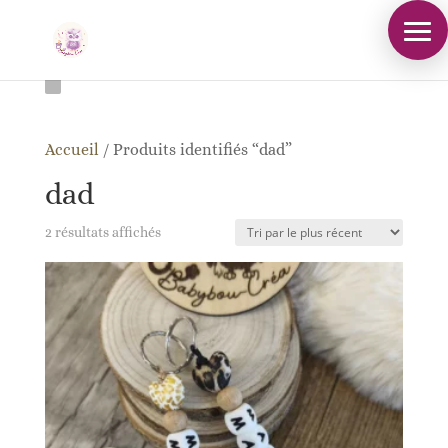
Accueil
/
Produits identifiés “dad”
dad
Trié
2 résultats affichés
du
plus
récent
au
plus
ancien