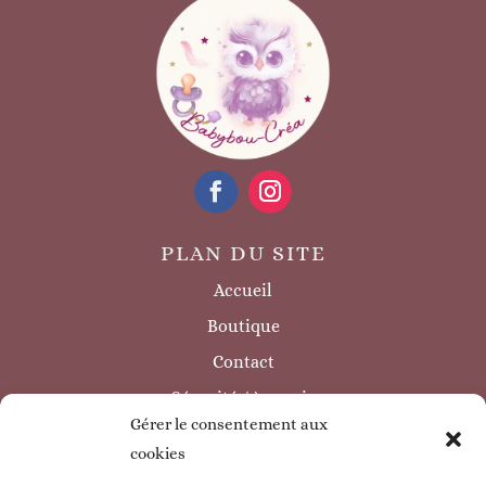
PLAN DU SITE
Accueil
Boutique
Contact
Sécurité / à savoir
Gérer le consentement aux
INFORMATIONS LÉGALES
cookies
Mentions légales