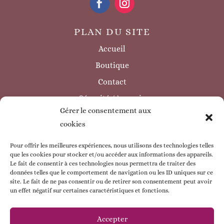
PLAN DU SITE
Accueil
Boutique
Contact
Sécurité / à savoir
Gérer le consentement aux
INFORMATIONS LÉGALES
cookies
Mentions légales
Politique de confidentialité
Pour offrir les meilleures expériences, nous utilisons des technologies telles
que les cookies pour stocker et/ou accéder aux informations des appareils.
Politique de cookie
Le fait de consentir à ces technologies nous permettra de traiter des
données telles que le comportement de navigation ou les ID uniques sur ce
CGV
site. Le fait de ne pas consentir ou de retirer son consentement peut avoir
un effet négatif sur certaines caractéristiques et fonctions.
ESPACE CLIENT
Mon compte
Accepter