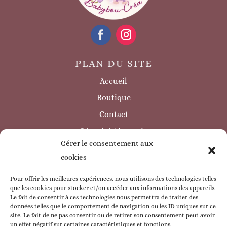
PLAN DU SITE
Accueil
Boutique
Contact
Sécurité / à savoir
Gérer le consentement aux
INFORMATIONS LÉGALES
cookies
Mentions légales
Politique de confidentialité
Pour offrir les meilleures expériences, nous utilisons des technologies telles
que les cookies pour stocker et/ou accéder aux informations des appareils.
Politique de cookie
Le fait de consentir à ces technologies nous permettra de traiter des
données telles que le comportement de navigation ou les ID uniques sur ce
CGV
site. Le fait de ne pas consentir ou de retirer son consentement peut avoir
un effet négatif sur certaines caractéristiques et fonctions.