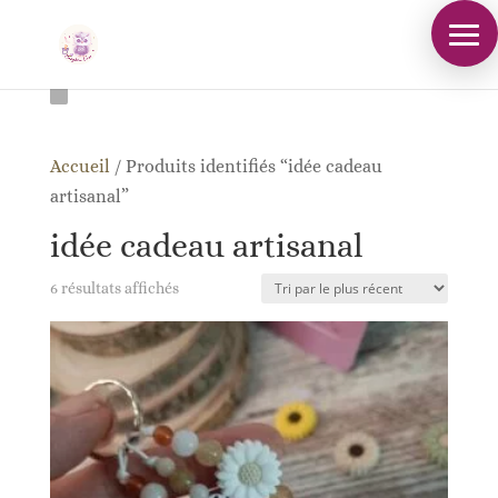
Accueil
/
Produits identifiés “idée cadeau
artisanal”
idée cadeau artisanal
Trié
6 résultats affichés
du
plus
récent
au
plus
ancien