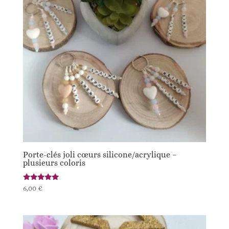
Porte-clés joli cœurs silicone/acrylique –
plusieurs coloris
Note
6,00
€
5.00
sur 5