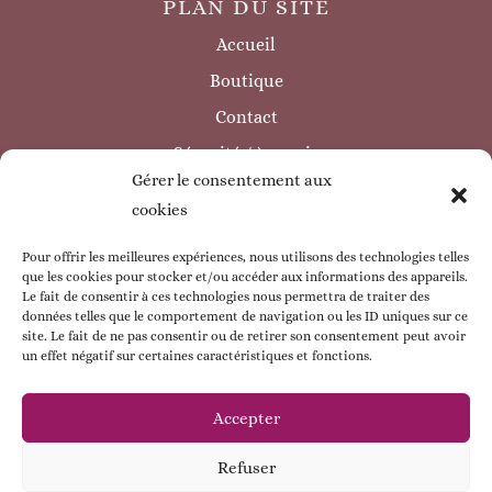
PLAN DU SITE
Accueil
Boutique
Contact
Sécurité / à savoir
Gérer le consentement aux
INFORMATIONS LÉGALES
cookies
Mentions légales
Politique de confidentialité
Pour offrir les meilleures expériences, nous utilisons des technologies telles
que les cookies pour stocker et/ou accéder aux informations des appareils.
Politique de cookie
Le fait de consentir à ces technologies nous permettra de traiter des
données telles que le comportement de navigation ou les ID uniques sur ce
CGV
site. Le fait de ne pas consentir ou de retirer son consentement peut avoir
un effet négatif sur certaines caractéristiques et fonctions.
ESPACE CLIENT
Mon compte
Accepter
Mes commandes
Refuser
Mes coordonnées