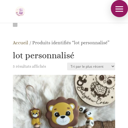
Accueil
/
Produits identifiés “lot personnalisé”
lot personnalisé
Trié
5 résultats affichés
du
plus
récent
au
plus
ancien