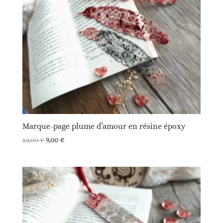
ancien
Marque-page plume d’amour en résine époxy
Le
Le
10,00
€
9,00
€
prix
prix
initial
actuel
était :
est :
10,00 €.
9,00 €.