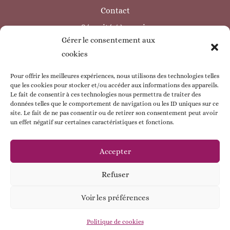
Contact
Sécurité / à savoir
Gérer le consentement aux
INFORMATIONS LÉGALES
cookies
Mentions légales
Politique de confidentialité
Pour offrir les meilleures expériences, nous utilisons des technologies telles
que les cookies pour stocker et/ou accéder aux informations des appareils.
Politique de cookie
Le fait de consentir à ces technologies nous permettra de traiter des
données telles que le comportement de navigation ou les ID uniques sur ce
CGV
site. Le fait de ne pas consentir ou de retirer son consentement peut avoir
un effet négatif sur certaines caractéristiques et fonctions.
ESPACE CLIENT
Mon compte
Accepter
Mes commandes
Refuser
Mes coordonnées
Voir les préférences
Contactez - moi !
© Babybou-Créa
Politique de cookies
Open