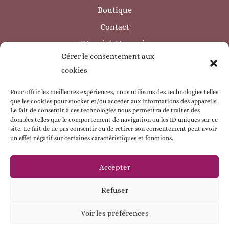
Boutique
Contact
Sécurité / à savoir
Gérer le consentement aux
INFORMATIONS LÉGALES
cookies
Mentions légales
Politique de confidentialité
Pour offrir les meilleures expériences, nous utilisons des technologies telles
que les cookies pour stocker et/ou accéder aux informations des appareils.
Politique de cookie
Le fait de consentir à ces technologies nous permettra de traiter des
données telles que le comportement de navigation ou les ID uniques sur ce
CGV
site. Le fait de ne pas consentir ou de retirer son consentement peut avoir
un effet négatif sur certaines caractéristiques et fonctions.
ESPACE CLIENT
Mon compte
Accepter
Mes commandes
Refuser
Mes coordonnées
Voir les préférences
Contactez - moi !
© Babybou-Créa