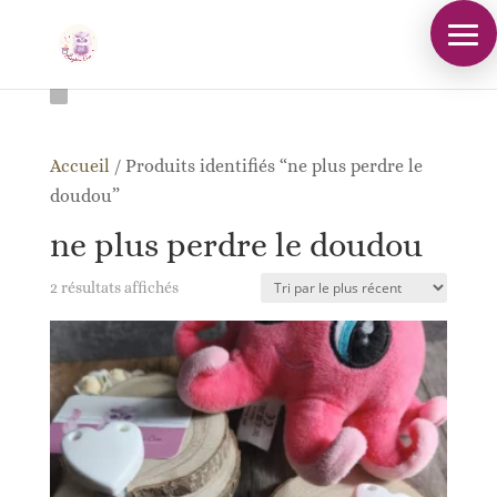
Accueil
/
Produits identifiés “ne plus perdre le
doudou”
ne plus perdre le doudou
Trié
2 résultats affichés
du
plus
récent
au
plus
ancien