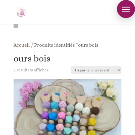
Accueil
/
Produits identifiés “ours bois”
ours bois
Trié
2 résultats affichés
du
plus
récent
au
plus
ancien