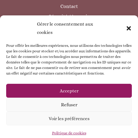
Contact
Sécurité / à savoir
Gérer le consentement aux
INFORMATIONS LÉGALES
cookies
Mentions légales
Politique de confidentialité
Pour offrir les meilleures expériences, nous utilisons des technologies telles
que les cookies pour stocker et/ou accéder aux informations des appareils.
Politique de cookie
Le fait de consentir à ces technologies nous permettra de traiter des
données telles que le comportement de navigation ou les ID uniques sur ce
CGV
site. Le fait de ne pas consentir ou de retirer son consentement peut avoir
un effet négatif sur certaines caractéristiques et fonctions.
ESPACE CLIENT
Mon compte
Accepter
Mes commandes
Refuser
Mes coordonnées
Voir les préférences
Contactez - moi !
© Babybou-Créa
Politique de cookies
Open