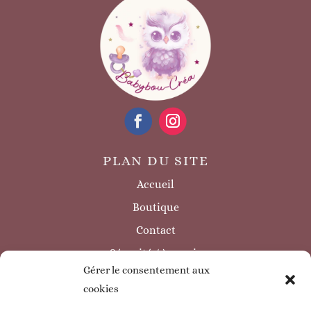
PLAN DU SITE
Accueil
Boutique
Contact
Sécurité / à savoir
Gérer le consentement aux
INFORMATIONS LÉGALES
cookies
Mentions légales