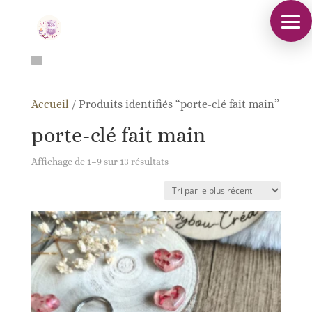
Accueil
/
Produits identifiés “porte-clé fait main”
porte-clé fait main
Trié
Affichage de 1–9 sur 13 résultats
du
plus
récent
au
plus
ancien