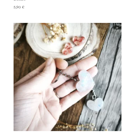
5,90
€