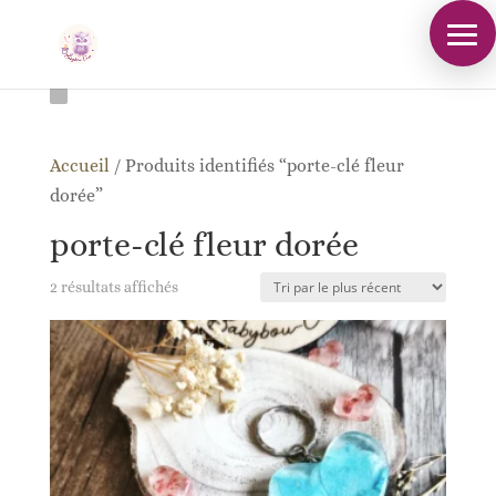
Accueil
/
Produits identifiés “porte-clé fleur
dorée”
porte-clé fleur dorée
Trié
2 résultats affichés
du
plus
récent
au
plus
ancien