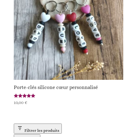
Porte-clés silicone cœur personnalisé
Note
10,00
€
5.00
sur 5
Filtrer les produits