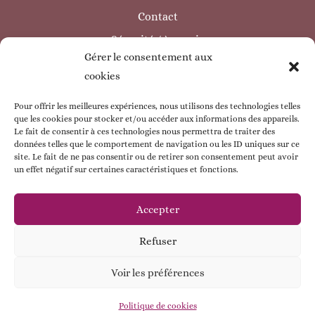
Contact
Sécurité / à savoir
Gérer le consentement aux
INFORMATIONS LÉGALES
cookies
Mentions légales
Politique de confidentialité
Pour offrir les meilleures expériences, nous utilisons des technologies telles
que les cookies pour stocker et/ou accéder aux informations des appareils.
Politique de cookie
Le fait de consentir à ces technologies nous permettra de traiter des
données telles que le comportement de navigation ou les ID uniques sur ce
CGV
site. Le fait de ne pas consentir ou de retirer son consentement peut avoir
un effet négatif sur certaines caractéristiques et fonctions.
ESPACE CLIENT
Mon compte
Accepter
Mes commandes
Refuser
Mes coordonnées
Voir les préférences
Contactez - moi !
© Babybou-Créa
Politique de cookies
Open