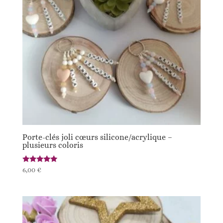
Porte-clés joli cœurs silicone/acrylique –
plusieurs coloris
Note
6,00
€
5.00
sur 5