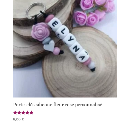
Porte-clés silicone fleur rose personnalisé
Note
8,00
€
5.00
sur 5