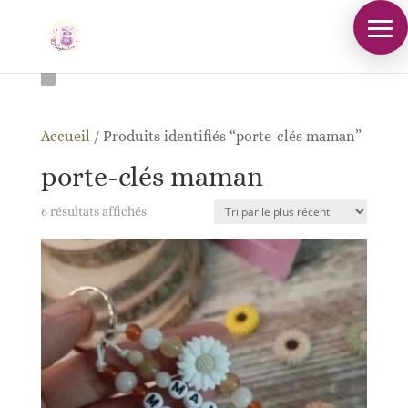
Accueil
/
Produits identifiés “porte-clés maman”
porte-clés maman
Trié
6 résultats affichés
du
plus
récent
au
plus
ancien