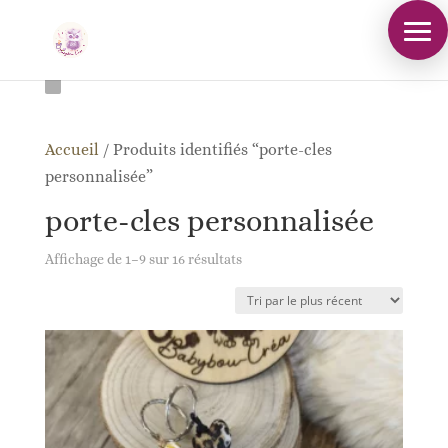
Accueil
/
Produits identifiés “porte-cles
personnalisée”
porte-cles personnalisée
Trié
Affichage de 1–9 sur 16 résultats
du
plus
récent
au
plus
ancien