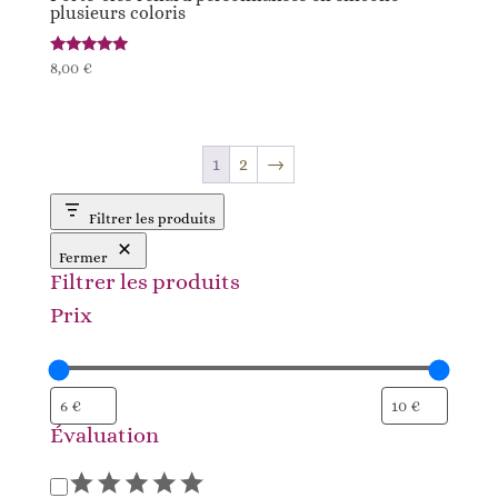
plusieurs coloris
Note
8,00
€
5.00
sur 5
1
2
→
Filtrer les produits
Fermer
Filtrer les produits
Prix
Évaluation
Évaluation