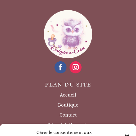
PLAN DU SITE
Accueil
Boutique
Contact
Sécurité / à savoir
Gérer le consentement aux
INFORMATIONS LÉGALES