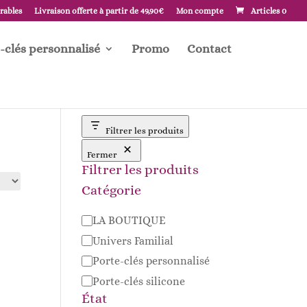
vrables
Livraison offerte à partir de 49,90€
Mon compte
Articles 0
-clés personnalisé
Promo
Contact
Filtrer les produits
Fermer
Filtrer les produits
Catégorie
Catégorie
LA BOUTIQUE
Univers Familial
Porte-clés personnalisé
Porte-clés silicone
État