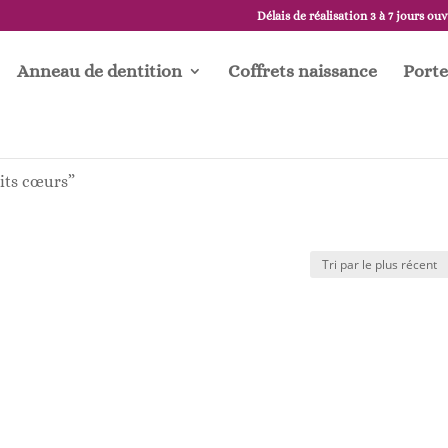
Délais de réalisation 3 à 7 jours ou
Anneau de dentition
Coffrets naissance
Porte
tits cœurs”