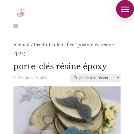
Accueil
/
Produits identifiés “porte-clés résine
époxy”
porte-clés résine époxy
Trié
3 résultats affichés
du
plus
récent
au
plus
ancien