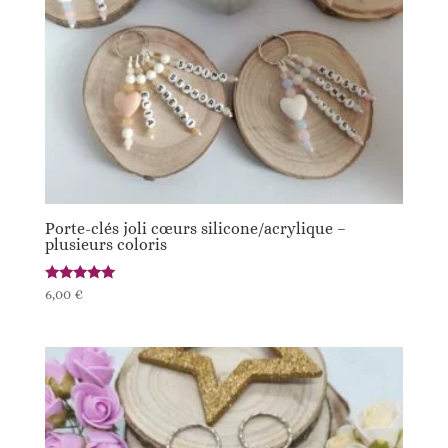
Porte-clés joli cœurs silicone/acrylique –
plusieurs coloris
Note
6,00
€
5.00
sur 5