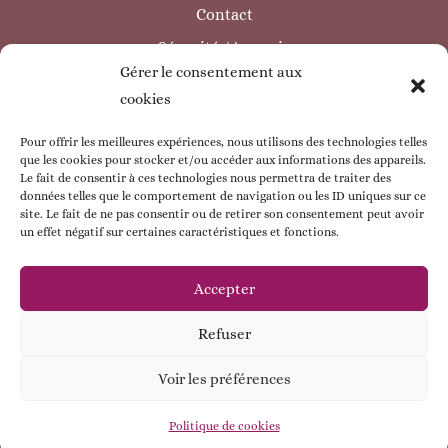
Contact
Sécurité / à savoir
Gérer le consentement aux
INFORMATIONS LÉGALES
cookies
Mentions légales
Politique de confidentialité
Pour offrir les meilleures expériences, nous utilisons des technologies telles
que les cookies pour stocker et/ou accéder aux informations des appareils.
Politique de cookie
Le fait de consentir à ces technologies nous permettra de traiter des
données telles que le comportement de navigation ou les ID uniques sur ce
CGV
site. Le fait de ne pas consentir ou de retirer son consentement peut avoir
un effet négatif sur certaines caractéristiques et fonctions.
ESPACE CLIENT
Mon compte
Accepter
Mes commandes
Refuser
Mes coordonnées
Voir les préférences
Contactez - moi !
© Babybou-Créa
Politique de cookies
Open