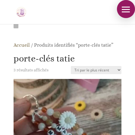
Accueil
/
Produits identifiés “porte-clés tatie”
porte-clés tatie
Trié
3 résultats affichés
du
plus
récent
au
plus
ancien