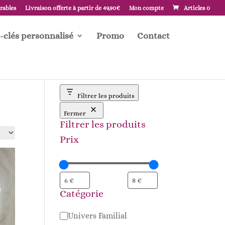
vrables
Livraison offerte à partir de 49,90€
Mon compte
Articles 0
-clés personnalisé
Promo
Contact
Filtrer les produits
Fermer
Filtrer les produits
Prix
Catégorie
Catégorie
Univers Familial