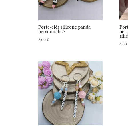
Porte-clés silicone panda
Por
personnalisé
per
sili
8,00
€
6,00