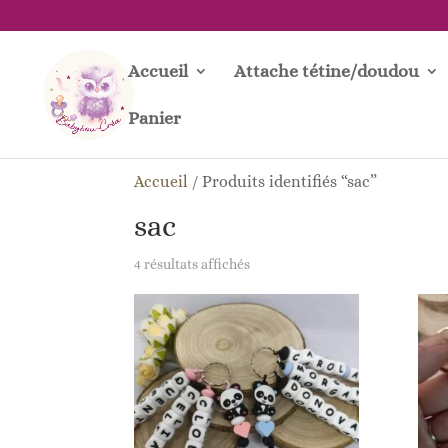
Accueil
Attache tétine/doudou
Panier
Accueil
/
Produits identifiés “sac”
sac
Trié
4 résultats affichés
du
plus
récent
au
plus
ancien