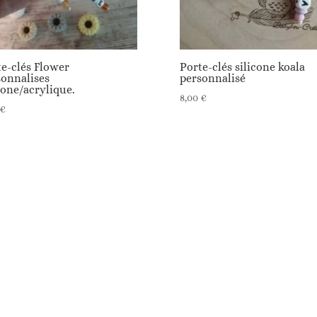
te-clés Flower
Porte-clés silicone koala
sonnalises
personnalisé
cone/acrylique.
8,00
€
€