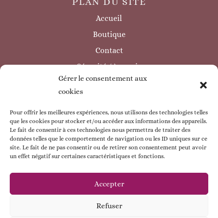
PLAN DU SITE
Accueil
Boutique
Contact
Sécurité / à savoir
Gérer le consentement aux
INFORMATIONS LÉGALES
cookies
Mentions légales
Politique de confidentialité
Pour offrir les meilleures expériences, nous utilisons des technologies telles
que les cookies pour stocker et/ou accéder aux informations des appareils.
Politique de cookie
Le fait de consentir à ces technologies nous permettra de traiter des
données telles que le comportement de navigation ou les ID uniques sur ce
CGV
site. Le fait de ne pas consentir ou de retirer son consentement peut avoir
un effet négatif sur certaines caractéristiques et fonctions.
ESPACE CLIENT
Mon compte
Accepter
Mes commandes
Refuser
Mes coordonnées