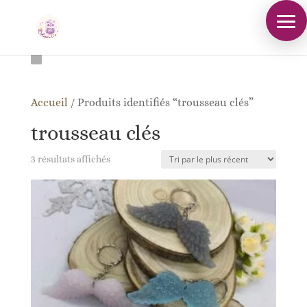
Accueil
/
Produits identifiés “trousseau clés”
trousseau clés
Trié
3 résultats affichés
du
plus
récent
au
plus
ancien