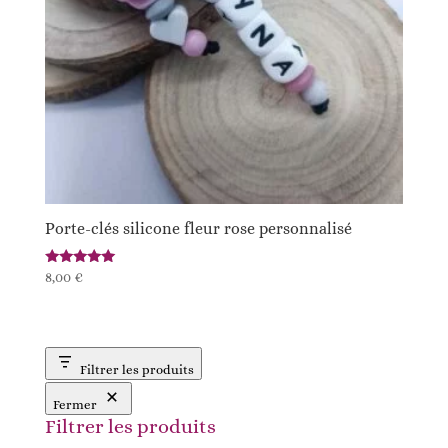
Porte-clés silicone fleur rose personnalisé
Note
8,00
€
5.00
sur 5
Filtrer les produits
Fermer
Filtrer les produits