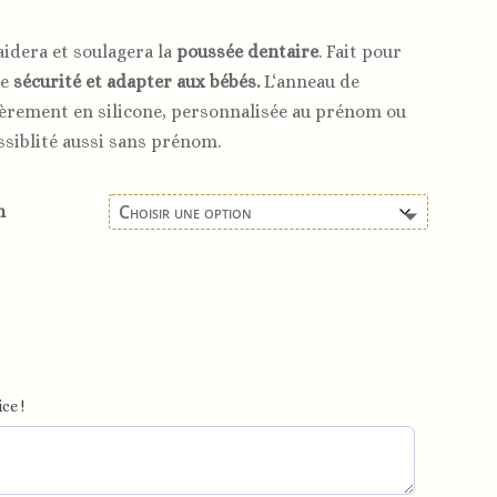
aidera et soulagera la
poussée dentaire
. Fait pour
te
sécurité et adapter aux bébés.
L
‘
anneau
de
è
rement
en silicone, personnalisée
au
pr
é
nom
ou
ssiblité aussi sans prénom.
n
ce !