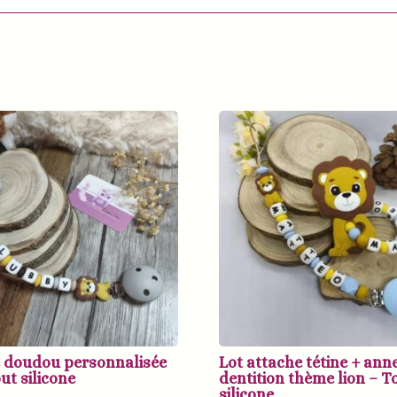
 doudou personnalisée
Lot attache tétine + ann
out silicone
dentition thème lion – T
silicone