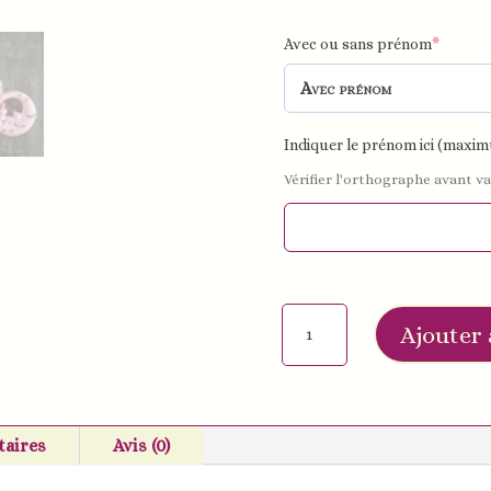
Avec ou sans prénom
*
Indiquer le prénom ici (maxim
Vérifier l'orthographe avant va
quantité
Ajouter 
de
Anneau
de
dentition
aires
Avis (0)
douce