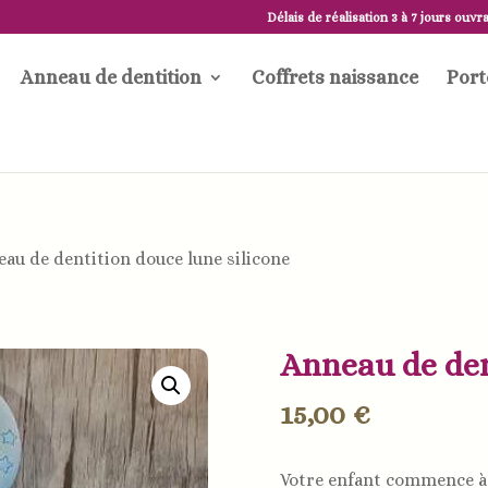
Délais de réalisation 3 à 7 jours ouvr
Anneau de dentition
Coffrets naissance
Port
DÉLAI DE RÉALISATION 5 À 7 JOURS OUVRABLES
au de dentition douce lune silicone
Anneau de den
15,00
€
Votre enfant commence 