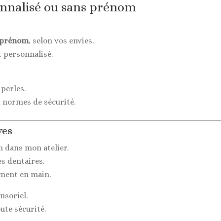
lune
onnalisé ou sans prénom
silicone
s prénom
, selon vos envies.
 personnalisé.
 perles.
x normes de sécurité.
ves
n dans mon atelier.
es dentaires.
ement en main.
ensoriel.
ute sécurité.