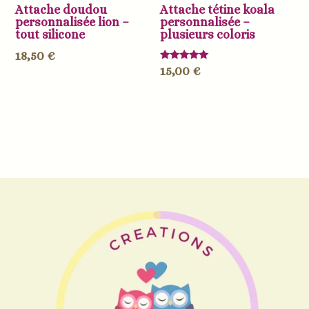
Attache doudou
Attache tétine koala
personnalisée lion –
personnalisée –
tout silicone
plusieurs coloris
18,50
€
Note
15,00
€
5.00
sur 5