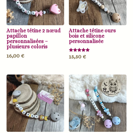
Attache tétine 2 nœud
Attache tétine ours
papillon
bois et silicone
personnalisées –
personnalisée
plusieurs coloris
16,00
€
Note
15,50
€
5.00
sur 5