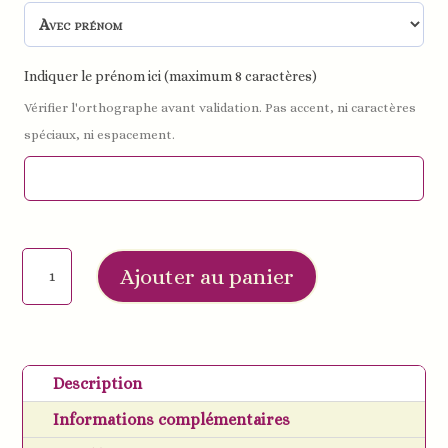
Indiquer le prénom ici (maximum 8 caractères)
Vérifier l'orthographe avant validation. Pas accent, ni caractères
spéciaux, ni espacement.
quantité
Ajouter au panier
de
Anneaux
dentition
koala
Description
silicone
Informations complémentaires
et