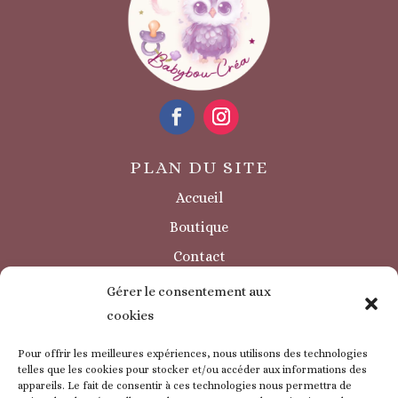
PLAN DU SITE
Accueil
Boutique
Contact
Sécurité / à savoir
Gérer le consentement aux
INFORMATIONS LÉGALES
cookies
Mentions légales
Pour offrir les meilleures expériences, nous utilisons des technologies
Politique de confidentialité
telles que les cookies pour stocker et/ou accéder aux informations des
appareils. Le fait de consentir à ces technologies nous permettra de