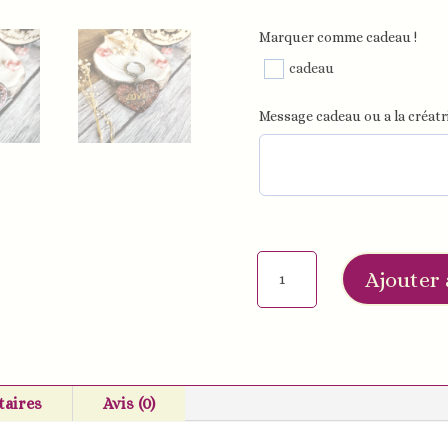
Marquer comme cadeau !
cadeau
Message cadeau ou a la créatri
quantité
Ajouter 
de
Porte-
clé
gros
coeur
aires
Avis (0)
d'amour