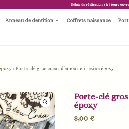
Délais de réalisation 3 à 7 jours ouvr
Anneau de dentition
Coffrets naissance
Port
DÉLAI DE RÉALISATION 5 À 7 JOURS OUVRABLES
 époxy
/
Porte-clé gros coeur d’amour en résine époxy
Porte-clé gros
époxy
8,00
€