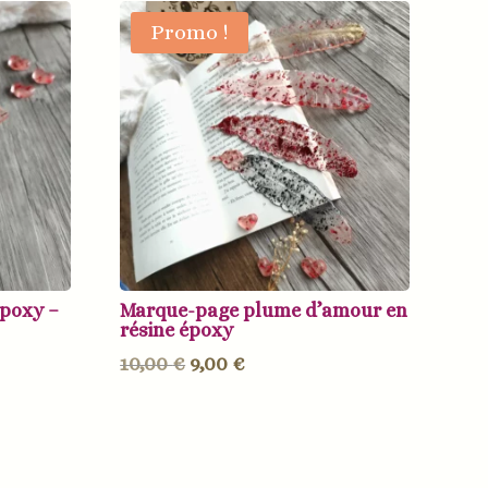
Promo !
époxy –
Marque-page plume d’amour en
résine époxy
Le
Le
10,00
€
9,00
€
prix
prix
initial
actuel
était :
est :
10,00 €.
9,00 €.