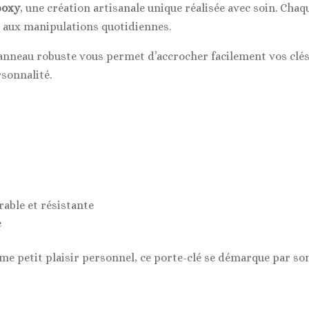
en
poxy
, une création artisanale unique réalisée avec soin. Chaq
résine
et aux manipulations quotidiennes.
époxy
anneau robuste vous permet d’accrocher facilement vos clés,
sonnalité.
rable et résistante
e
petit plaisir personnel, ce porte-clé se démarque par son o