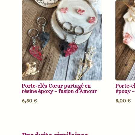
Porte-clés Cœur partagé en
Porte-c
résine époxy – fusion d’Amour
époxy –
6,50
€
8,00
€