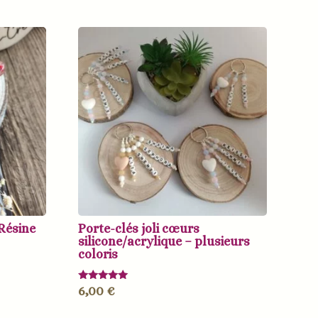
Résine
Porte-clés joli cœurs
silicone/acrylique – plusieurs
coloris
Note
6,00
€
5.00
sur 5