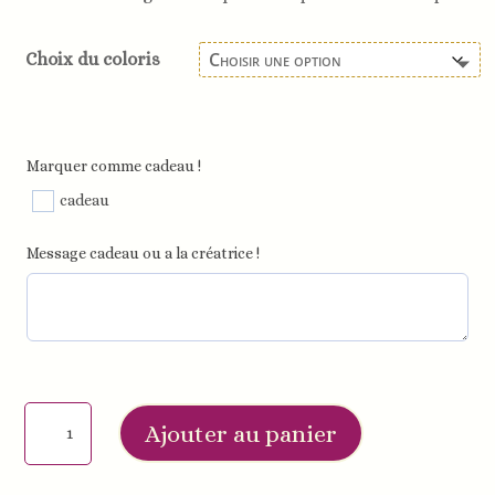
Choix du coloris
Marquer comme cadeau !
cadeau
Message cadeau ou a la créatrice !
quantité
Ajouter au panier
de
Porte-