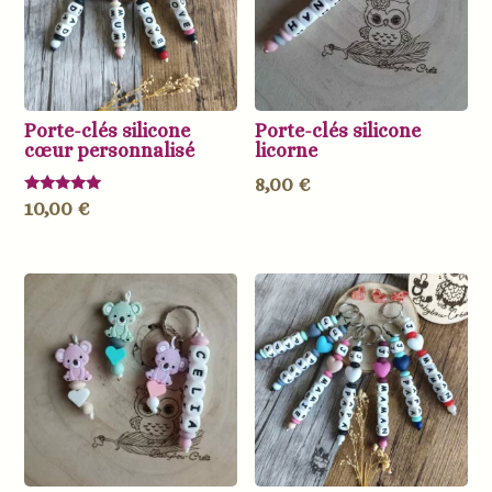
Porte-clés silicone
Porte-clés silicone
cœur personnalisé
licorne
8,00
€
Note
10,00
€
5.00
sur 5