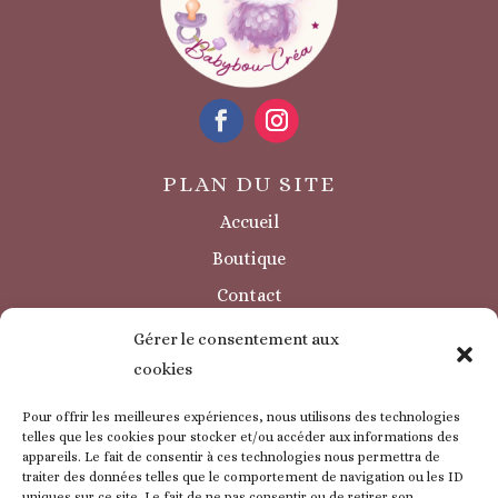
PLAN DU SITE
Accueil
Boutique
Contact
Sécurité / à savoir
Gérer le consentement aux
INFORMATIONS LÉGALES
cookies
Mentions légales
Pour offrir les meilleures expériences, nous utilisons des technologies
Politique de confidentialité
telles que les cookies pour stocker et/ou accéder aux informations des
appareils. Le fait de consentir à ces technologies nous permettra de
Politique de cookie
traiter des données telles que le comportement de navigation ou les ID
uniques sur ce site. Le fait de ne pas consentir ou de retirer son