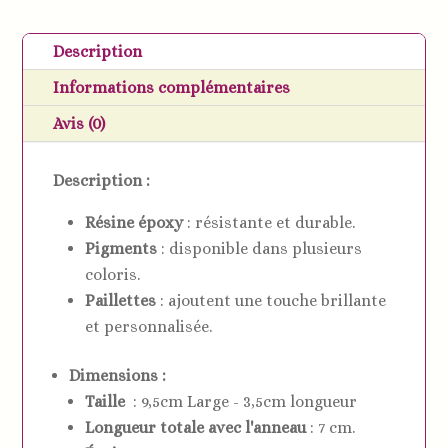
clés
ailes
Description
d'ange
Informations complémentaires
en
résine
Avis (0)
époxy
Description :
Résine époxy
: résistante et durable.
Pigments
: disponible dans plusieurs
coloris.
Paillettes
: ajoutent une touche brillante
et personnalisée.
Dimensions :
Taille
: 9,5cm Large - 3,5cm longueur
Longueur totale avec l'anneau
: 7 cm.