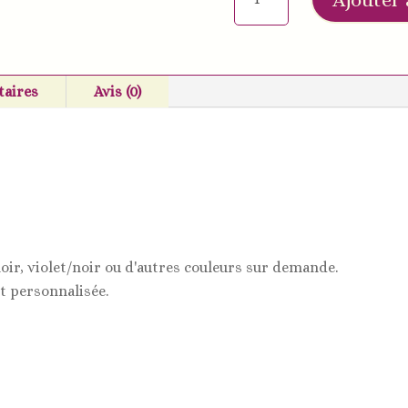
de
Porte-
clés
lettre
aires
Avis (0)
3D
en
résine
époxy
noir, violet/noir ou d'autres couleurs sur demande.
et personnalisée.