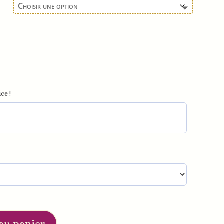
ce !
au panier