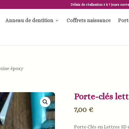
Délais de réalisation 3 à 7 jours ouvr
Anneau de dentition
Coffrets naissance
Port
DÉLAI DE RÉALISATION 5 À 7 JOURS OUVRABLES
ésine époxy
Porte-clés let
7,00
€
Porte-Clés en Lettres 3D