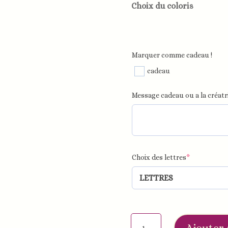
Choix du coloris
Marquer comme cadeau !
cadeau
Message cadeau ou a la créatri
Choix des lettres
*
quantité
Ajouter 