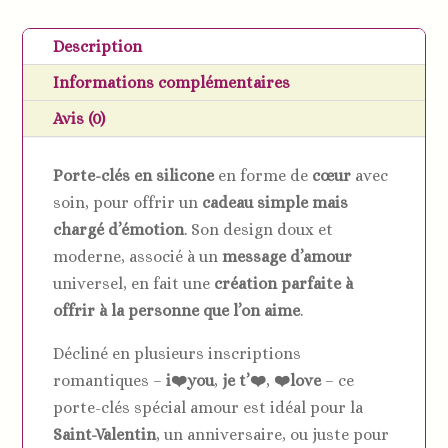
clés
silicone
Description
cœur
Informations complémentaires
–
Spécial
Avis (0)
Amour
Porte-clés en silicone
en forme de
cœur
avec
soin, pour offrir un
cadeau simple mais
chargé d’émotion
. Son design doux et
moderne, associé à un
message d’amour
universel, en fait une
création parfaite à
offrir à la personne que l’on aime
.
Décliné en plusieurs inscriptions
romantiques –
i❤️you
,
je t’❤️
,
❤️love
– ce
porte-clés spécial amour est idéal pour la
Saint-Valentin
, un anniversaire, ou juste pour