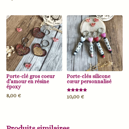
Porte-clé gros coeur
Porte-clés silicone
d’amour en résine
cœur personnalisé
époxy
8,00
€
Note
10,00
€
5.00
sur 5
Produits similaires