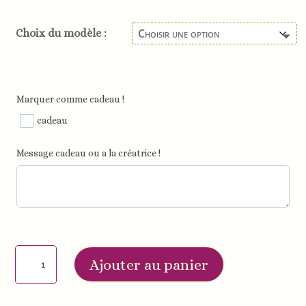
Choix du modèle :
Marquer comme cadeau !
cadeau
Message cadeau ou a la créatrice !
quantité
Ajouter au panier
de
Porte-