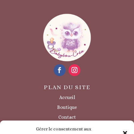
PLAN DU SITE
Accueil
Boutique
Contact
Sécurité / à savoir
Gérer le consentement aux