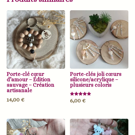
Porte-clé cœur
Porte-clés joli cœurs
d’amour – Édition
silicone/acrylique –
sauvage – Création
plusieurs coloris
artisanale
14,00
€
Note
6,00
€
5.00
sur 5