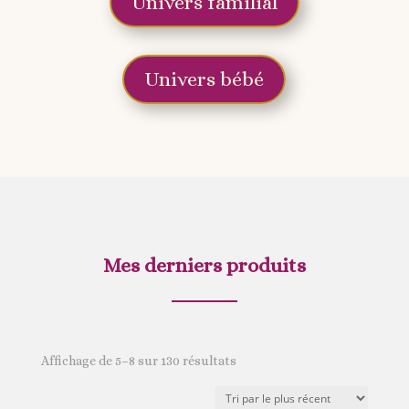
Univers familial
Univers bébé
Mes derniers produits
Trié
Affichage de 5–8 sur 130 résultats
du
plus