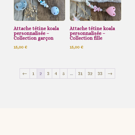
Attache tétine koala
Attache tétine koala
personnalisée –
personnalisée –
Collection garçon
Collection fille
15,00
€
15,00
€
←
1
2
3
4
5
…
31
32
33
→