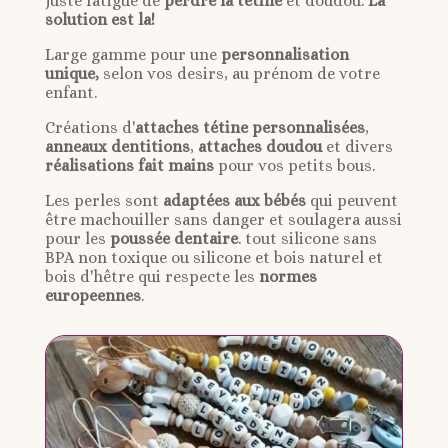
juste fatigué de
perdre la tétine
et doudou.
La
solution est la!
Large gamme pour une
personnalisation
unique,
selon vos desirs, au prénom de votre
enfant.
Créations d'
attaches tétine personnalisées
,
anneaux dentitions
,
attaches doudou
et divers
réalisations fait mains
pour vos petits bous.
Les perles sont
adaptées aux bébés
qui peuvent
être machouiller sans danger et soulagera aussi
pour les
poussée dentaire
. tout silicone sans
BPA non toxique ou silicone et bois naturel et
bois d'hêtre qui respecte les
normes
europeennes
.