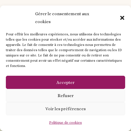
Perles acrylique et silicone ou tout silicone.
Gérer le consentement aux
Porte-clés personnalisés
: clefs, sac, sac
enfants…
cookies
Pour des demande spéciales me
contacter
Pour offrir les meilleures expériences, nous utilisons des technologies
telles que les cookies pour stocker et/ou accéder aux informations des
appareils. Le fait de consentir à ces technologies nous permettra de
traiter des données telles que le comportement de navigation ou les ID
Contactez-moi !
uniques sur ce site. Le fait de ne pas consentir ou de retirer son
consentement peut avoir un effet négatif sur certaines caractéristiques
et fonctions.
Accepter
Refuser
Voir les préférences
Contactez - moi !
Politique de cookies
Open
chaty