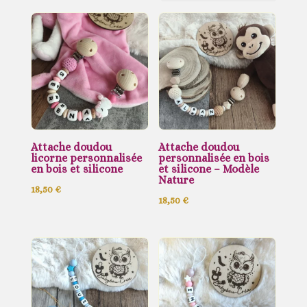
récent
au
plus
ancien
Attache doudou
Attache doudou
licorne personnalisée
personnalisée en bois
en bois et silicone
et silicone – Modèle
Nature
18,50
€
18,50
€