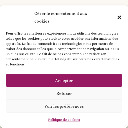
Perles acrylique et silicone ou tout silicone.
Gérer le consentement aux
Porte-clés personnalisés
: clefs, sac, sac
enfants…
cookies
Pour des demande spéciales me
contacter
Pour offrir les meilleures expériences, nous utilisons des technologies
telles que les cookies pour stocker et/ou accéder aux informations des
appareils. Le fait de consentir à ces technologies nous permettra de
traiter des données telles que le comportement de navigation ou les ID
Contactez-moi !
uniques sur ce site. Le fait de ne pas consentir ou de retirer son
consentement peut avoir un effet négatif sur certaines caractéristiques
et fonctions.
Accepter
Refuser
Voir les préférences
Contactez - moi !
Politique de cookies
Open
chaty