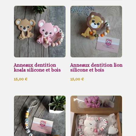
récent
au
plus
ancien
Anneaux dentition
Anneaux dentition lion
koala silicone et bois
silicone et bois
15,00
€
15,00
€