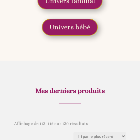
Univers familial
Univers bébé
Mes derniers produits
Trié
Affichage de 113–116 sur 130 résultats
du
plus