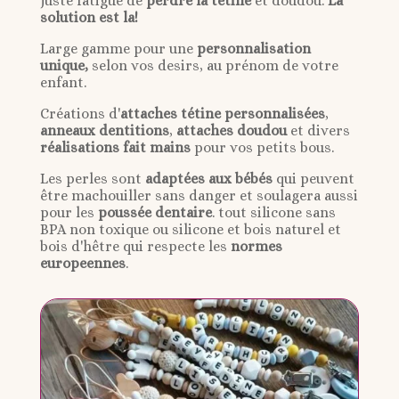
juste fatigué de
perdre la tétine
et doudou.
La
solution est la!
Large gamme pour une
personnalisation
unique,
selon vos desirs, au prénom de votre
enfant.
Créations d'
attaches tétine personnalisées
,
anneaux dentitions
,
attaches doudou
et divers
réalisations fait mains
pour vos petits bous.
Les perles sont
adaptées aux bébés
qui peuvent
être machouiller sans danger et soulagera aussi
pour les
poussée dentaire
. tout silicone sans
BPA non toxique ou silicone et bois naturel et
bois d'hêtre qui respecte les
normes
europeennes
.