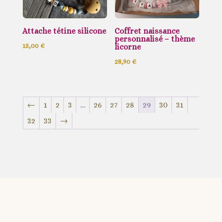
Attache tétine silicone
Coffret naissance
personnalisé – thème
15,00
€
licorne
28,90
€
←
1
2
3
…
26
27
28
29
30
31
32
33
→