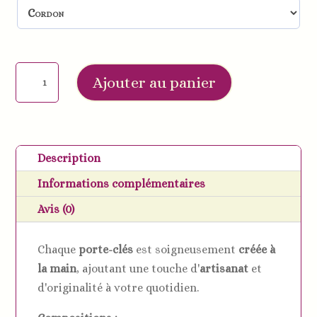
quantité
Ajouter au panier
de
Porte-
clés
prénom
Description
personnalisés
Informations complémentaires
silicone
–
Avis (0)
Choix
du
Chaque
porte-clés
est soigneusement
créée à
coloris
la main
, ajoutant une touche d'
artisanat
et
d'originalité à votre quotidien.