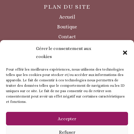
PLAN DU SITE
Accueil
Boutique
Contact
Sécurité / à savoir
Gérer le consentement aux
INFORMATIONS LÉGALES
cookies
Mentions légales
Pour offrir les meilleures expériences, nous utilisons des technologies
Politique de confidentialité
telles que les cookies pour stocker et/ou accéder aux informations des
appareils. Le fait de consentir à ces technologies nous permettra de
Politique de cookie
traiter des données telles que le comportement de navigation ou les ID
uniques sur ce site. Le fait de ne pas consentir ou de retirer son
CGV
consentement peut avoir un effet négatif sur certaines caractéristiques
et fonctions.
ESPACE CLIENT
Mon compte
Accepter
Mes commandes
Refuser
Mes coordonnées