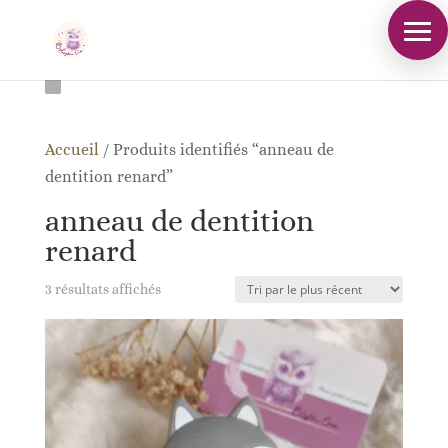
Accueil
/
Produits identifiés “anneau de
dentition renard”
anneau de dentition
renard
Trié
3 résultats affichés
du
plus
récent
au
plus