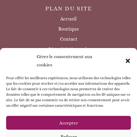
PLAN DU SITE
Accueil
Boutique
Contact
Sécurité / à savoir
Gérer le consentement aux
INFORMATIONS LÉGALES
cookies
Mentions légales
Politique de confidentialité
Pour offrir les meilleures expériences, nous utilisons des technologies telles
que les cookies pour stocker et/ou accéder aux informations des appareils.
Politique de cookie
Le fait de consentir à ces technologies nous permettra de traiter des
données telles que le comportement de navigation ou les ID uniques sur ce
CGV
site. Le fait de ne pas consentir ou de retirer son consentement peut avoir
un effet négatif sur certaines caractéristiques et fonctions.
ESPACE CLIENT
Mon compte
Accepter
Mes commandes
Refuser